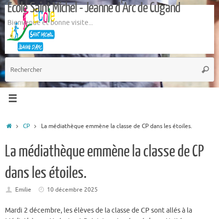
Ecole Saint Michel - Jeanne d'Arc de Cugand
Passer
au
Bienvenue et bonne visite...
contenu
R
Reche
p
:
Accueil
CP
La médiathèque emmène la classe de CP dans les étoiles.
La médiathèque emmène la classe de CP
dans les étoiles.
Emilie
10 décembre 2025
Mardi 2 décembre, les élèves de la classe de CP sont allés à la