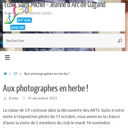
Ecole Saint Michel - Jeanne d'Arc de Cugand
Passer
au
Bienvenue et bonne visite...
contenu
R
Reche
p
:
Accueil
CP
Aux photographes en herbe !
Aux photographes en herbe !
Emilie
10 décembre 2025
La classe de CP continue dans la découverte des ARTS. Suite à notre
visite à l’exposition photo du 13 octobre, nous avons eu la chance
d’avoir la visite de 5 membres du club le mardi 18 novembre.