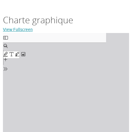
Charte graphique
View Fullscreen
Aller
au
contenu
PDF