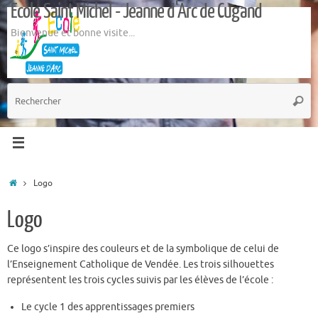
Ecole Saint Michel - Jeanne d'Arc de Cugand
Passer
au
Bienvenue et bonne visite...
contenu
R
Reche
p
:
Accueil
Logo
Logo
Ce logo s’inspire des couleurs et de la symbolique de celui de
l’Enseignement Catholique de Vendée. Les trois silhouettes
représentent les trois cycles suivis par les élèves de l’école :
Le cycle 1 des apprentissages premiers