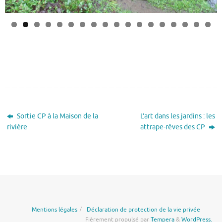
0
1
2
3
4
5
6
7
8
Sortie CP à la Maison de la
L’art dans les jardins : les
rivière
attrape-rêves des CP
Mentions légales
Déclaration de protection de la vie privée
Fièrement propulsé par
Tempera
&
WordPress.