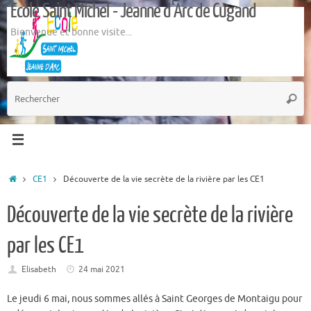
Ecole Saint Michel - Jeanne d'Arc de Cugand
Passer
au
Bienvenue et bonne visite...
contenu
R
Reche
p
:
Accueil
CE1
Découverte de la vie secrète de la rivière par les CE1
Découverte de la vie secrète de la rivière
par les CE1
Elisabeth
24 mai 2021
Le jeudi 6 mai, nous sommes allés à Saint Georges de Montaigu pour