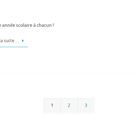
année scolaire à chacun !
 la suite…
1
2
3