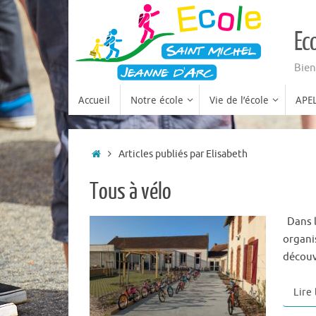
Passer
au
Ec
contenu
Bien
Passer
Accueil
Notre école
Vie de l’école
APE
au
contenu
Accueil
Articles publiés par Elisabeth
Tous à vélo
Dans l
organi
découv
Lire